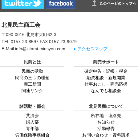
北見民主商工会
〒090-0016 北見市大町62-3
TEL.0157-23-8597 FAX.0157-23-9079
E-Mail info@kitami-minsyou.com
▸ アクセスマップ
民商とは
商売サポート
民商の活動
確定申告・記帳・税金
民商の三つの理念
融資相談・新規開業
商工新聞
仕事おこし・商売応援
関連リンク
なんでも相談会
諸活動・部会
北見民商について
共済会
所在地・連絡先
婦人部
お知らせ
青年部
活動報告
労働保険事務組合
お問い合わせ・資料請求