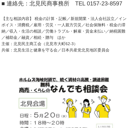
■ 連絡先：北見民商事務所 TEL 0157-23-8597
【主な相談内容】 税金の計算・記帳／新規開業・法人会社設立／イン
ボイス・消費税／雇用・労災・一人親方労災／社会保険料・税金の滞
納／収入・生活の相談／労働トラブル・解雇・賃金未払い／納税困難
／補助金／融資／相続・贈与 ほか
主催：北見民主商工会（北見市大町62-3）
共催：北見生活と健康を守る会／日本共産党北見地区委員会