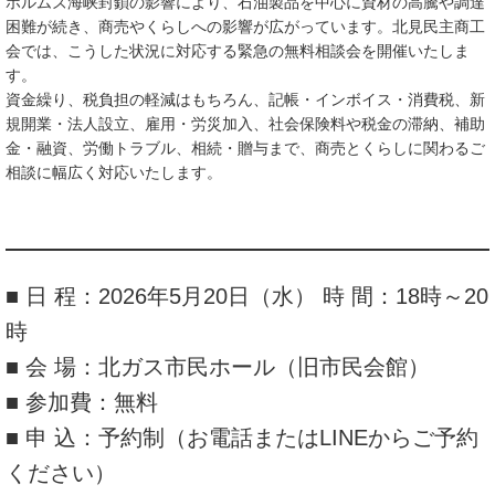
ホルムズ海峡封鎖の影響により、石油製品を中心に資材の高騰や調達
困難が続き、商売やくらしへの影響が広がっています。北見民主商工
会では、こうした状況に対応する緊急の無料相談会を開催いたしま
す。
資金繰り、税負担の軽減はもちろん、記帳・インボイス・消費税、新
規開業・法人設立、雇用・労災加入、社会保険料や税金の滞納、補助
金・融資、労働トラブル、相続・贈与まで、商売とくらしに関わるご
相談に幅広く対応いたします。
■ 日 程：2026年5月20日（水） 時 間：18時～20
時
■ 会 場：北ガス市民ホール（旧市民会館）
■ 参加費：無料
■ 申 込：予約制（お電話またはLINEからご予約
ください）