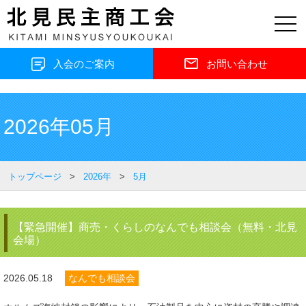
toggl
navig
入会のご案内
お問い合わせ
2026年05月
トップページ
>
2026年
>
5月
【緊急開催】商売・くらしのなんでも相談会（無料・北見
会場）
2026.05.18
なんでも相談会